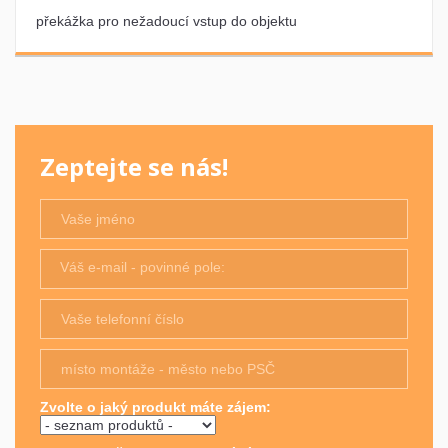
překážka pro nežadoucí vstup do objektu
Zeptejte se nás!
Váš e-mail - povinné pole:
Zvolte o jaký produkt máte zájem: