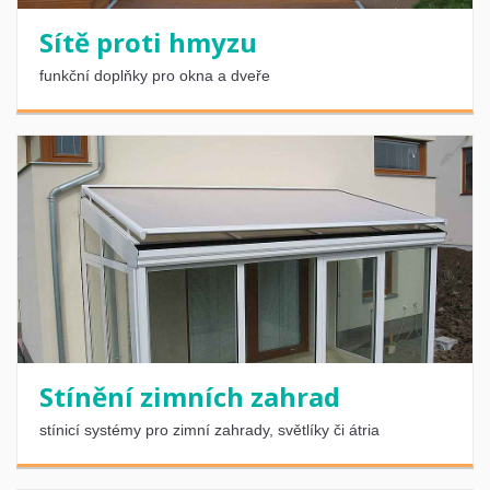
Sítě proti hmyzu
funkční doplňky pro okna a dveře
Stínění zimních zahrad
stínicí systémy pro zimní zahrady, světlíky či átria