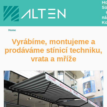
H
So
ná
Ko
Home
Vyrábíme, montujeme a
prodáváme stínicí techniku,
vrata a mříže