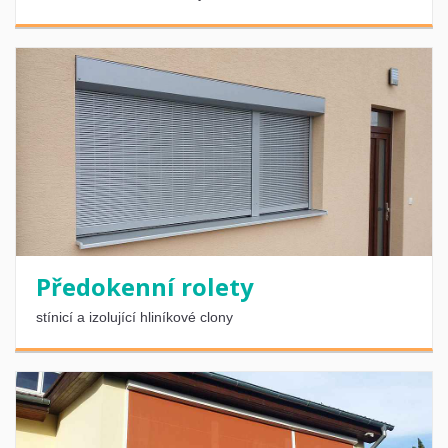
Předokenní rolety
stínicí a izolující hliníkové clony