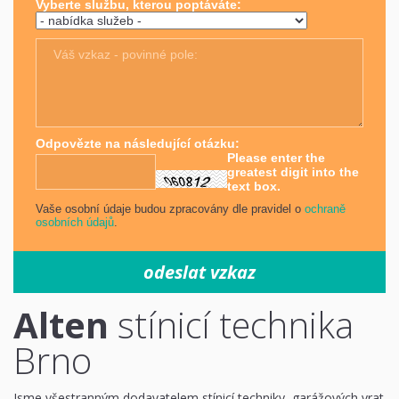
Vyberte službu, kterou poptáváte:
Váš vzkaz - povinné pole:
Odpovězte na následující otázku:
Please enter the
greatest digit into the
text box.
Vaše osobní údaje budou zpracovány dle pravidel o
ochraně
osobních údajů
.
Alten
stínicí technika
Brno
Jsme všestranným dodavatelem stínicí techniky, garážových vrat