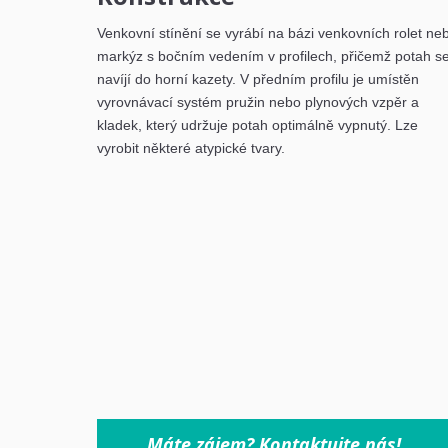
Venkovní stínění se vyrábí na bázi venkovních rolet ne
markýz s bočním vedením v profilech, přičemž potah s
navíjí do horní kazety. V předním profilu je umístěn
vyrovnávací systém pružin nebo plynových vzpěr a
kladek, který udržuje potah optimálně vypnutý. Lze
vyrobit některé atypické tvary.
Máte zájem? Kontaktujte nás!