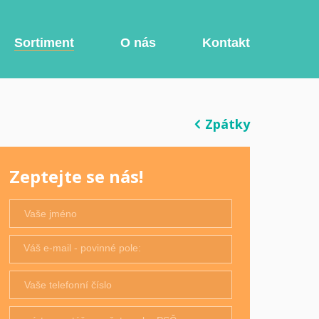
Sortiment
O nás
Kontakt
Zpátky
Zeptejte se nás!
Váš e-mail - povinné pole: