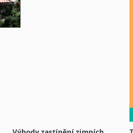
Výhody zastínění zimních