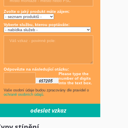
Zvolte o jaký produkt máte zájem:
Vyberte službu, kterou poptáváte:
Váš vzkaz - povinné pole:
Odpovězte na následující otázku:
Please type the
number of digits
into the text box.
Vaše osobní údaje budou zpracovány dle pravidel o
ochraně osobních údajů
.
Typy stínění