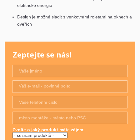
elektrické energie
Design je možné sladit s venkovními roletami na oknech a
dveřích
Zeptejte se nás!
Váš e-mail - povinné pole:
Zvolte o jaký produkt máte zájem: